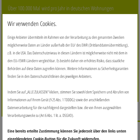
Über 100.000 Mal wird pro Jahr in deutschen Wohnungen
eingebrochen. Nur wenige der Verbrechen werden allerdings
Wir verwenden Cookies.
aufgeklärt. Schützen Sie sich mit Einbruchschutz vom Tischler vor
den Einbrechern. Wir erkennen die Schwachstellen Ihres Hauses
Einige Anbieter übermitteln im Rahmen von der Verarbeitung zu den genannten Zwecken
und beseitigen sie. Der Einbau des Einbruchsschutz lohnt sich
möglicherweise Daten an Länder außerhalb der EU/ des EWR (Drittlanddatenübermittlung),
besonders dann, wenn noch nicht bei Ihnen eingebrochen wurde.
z.B. in die USA. Das Datenschutzniveau in diesen Ländern ist möglicherweise nicht mit dem in
Wir geben Ihnen Sicherheit und ersparen Ihnen des Stress und die
den EU-/EWR-Ländern vergleichbar. Es besteht daher ein erhöhtes Risiko, dass staatliche
Behörden auf diese Daten zugreifen können. Weitere Informationen zu Sicherheitsgarantien
Sorgen eines Einbruches. Ihre Sicherheit liegt uns am Herzen.
finden Sie in den Datenschutzrichtlinien des jeweiligen Anbieters.
JETZT KONTAKTIEREN UND EINEN TERMIN VEREINBAREN
Indem Sie auf „ALLE ZULASSEN" klicken, stimmen Sie sowohl dem Speichern und Abrufen von
Informationen auf Ihrem Gerät (§ 25 Abs. 1 TDDDG) sowie der anschließenden
Rufen 
Datenverarbeitung für die nachfolgend dargestellten bzw. die von Ihnen ausgewählten
Verarbeitungszwecke zu (Art 6 Abs. 1 lit. a. DSGVO).
Eine bereits erteilte Zustimmung können Sie jederzeit über den links unten
eingeblendeten Cookie-Button für die Zukunft widerrufen.